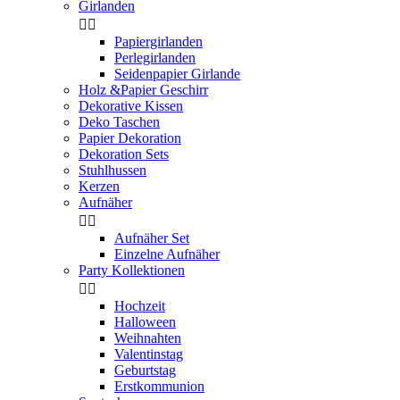
Girlanden


Papiergirlanden
Perlegirlanden
Seidenpapier Girlande
Holz &Papier Geschirr
Dekorative Kissen
Deko Taschen
Papier Dekoration
Dekoration Sets
Stuhlhussen
Kerzen
Aufnäher


Aufnäher Set
Einzelne Aufnäher
Party Kollektionen


Hochzeit
Halloween
Weihnahten
Valentinstag
Geburtstag
Erstkommunion