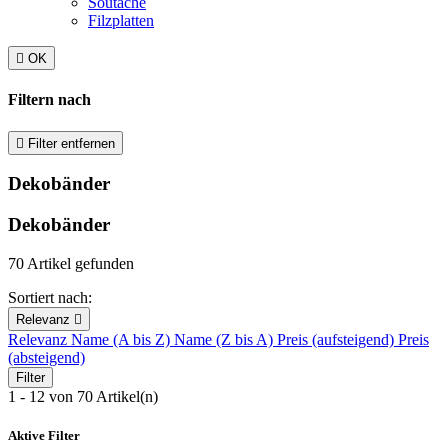
Soutache
Filzplatten

OK
Filtern nach

Filter entfernen
Dekobänder
Dekobänder
70 Artikel gefunden
Sortiert nach:
Relevanz

Relevanz
Name (A bis Z)
Name (Z bis A)
Preis (aufsteigend)
Preis
(absteigend)
Filter
1 - 12 von 70 Artikel(n)
Aktive Filter