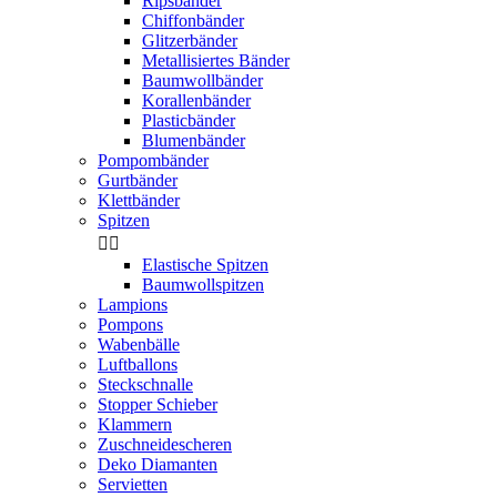
Ripsbänder
Chiffonbänder
Glitzerbänder
Metallisiertes Bänder
Baumwollbänder
Korallenbänder
Plasticbänder
Blumenbänder
Pompombänder
Gurtbänder
Klettbänder
Spitzen


Elastische Spitzen
Baumwollspitzen
Lampions
Pompons
Wabenbälle
Luftballons
Steckschnalle
Stopper Schieber
Klammern
Zuschneidescheren
Deko Diamanten
Servietten