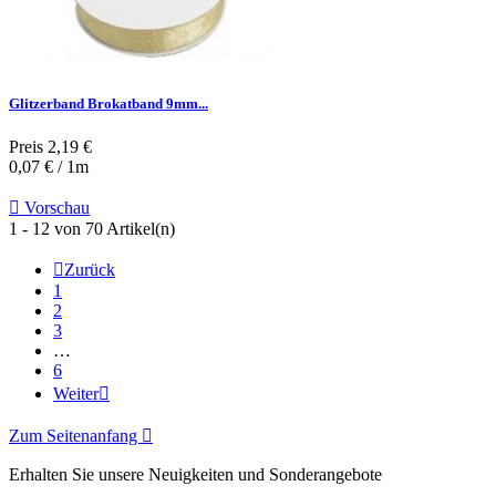
Glitzerband Brokatband 9mm...
Preis
2,19 €
0,07 € / 1m

Vorschau
1 - 12 von 70 Artikel(n)

Zurück
1
2
3
…
6
Weiter

Zum Seitenanfang

Erhalten Sie unsere Neuigkeiten und Sonderangebote