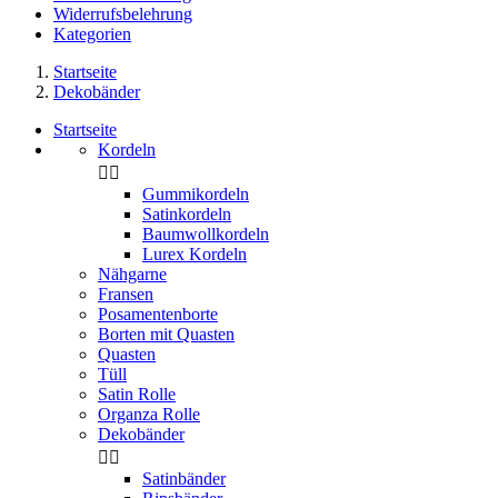
Widerrufsbelehrung
Kategorien
Startseite
Dekobänder
Startseite
Kordeln


Gummikordeln
Satinkordeln
Baumwollkordeln
Lurex Kordeln
Nähgarne
Fransen
Posamentenborte
Borten mit Quasten
Quasten
Tüll
Satin Rolle
Organza Rolle
Dekobänder


Satinbänder