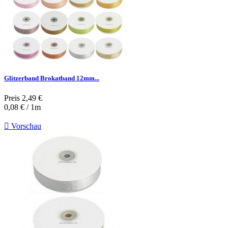
Glitzerband Brokatband 12mm...
Preis
2,49 €
0,08 € / 1m

Vorschau