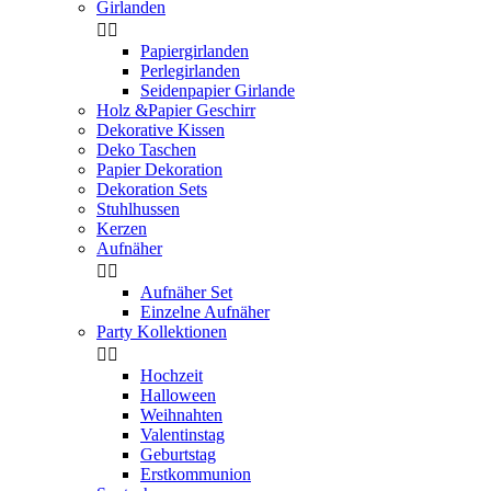
Girlanden


Papiergirlanden
Perlegirlanden
Seidenpapier Girlande
Holz &Papier Geschirr
Dekorative Kissen
Deko Taschen
Papier Dekoration
Dekoration Sets
Stuhlhussen
Kerzen
Aufnäher


Aufnäher Set
Einzelne Aufnäher
Party Kollektionen


Hochzeit
Halloween
Weihnahten
Valentinstag
Geburtstag
Erstkommunion