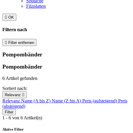
Soutache
Filzplatten

OK
Filtern nach

Filter entfernen
Pompombänder
Pompombänder
6 Artikel gefunden
Sortiert nach:
Relevanz

Relevanz
Name (A bis Z)
Name (Z bis A)
Preis (aufsteigend)
Preis
(absteigend)
Filter
1 - 6 von 6 Artikel(n)
Aktive Filter