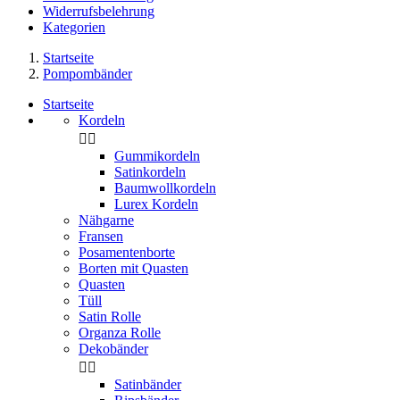
Widerrufsbelehrung
Kategorien
Startseite
Pompombänder
Startseite
Kordeln


Gummikordeln
Satinkordeln
Baumwollkordeln
Lurex Kordeln
Nähgarne
Fransen
Posamentenborte
Borten mit Quasten
Quasten
Tüll
Satin Rolle
Organza Rolle
Dekobänder


Satinbänder