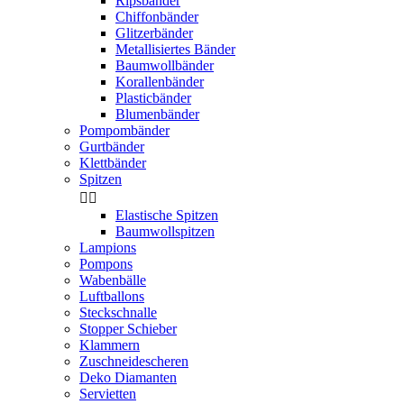
Ripsbänder
Chiffonbänder
Glitzerbänder
Metallisiertes Bänder
Baumwollbänder
Korallenbänder
Plasticbänder
Blumenbänder
Pompombänder
Gurtbänder
Klettbänder
Spitzen


Elastische Spitzen
Baumwollspitzen
Lampions
Pompons
Wabenbälle
Luftballons
Steckschnalle
Stopper Schieber
Klammern
Zuschneidescheren
Deko Diamanten
Servietten