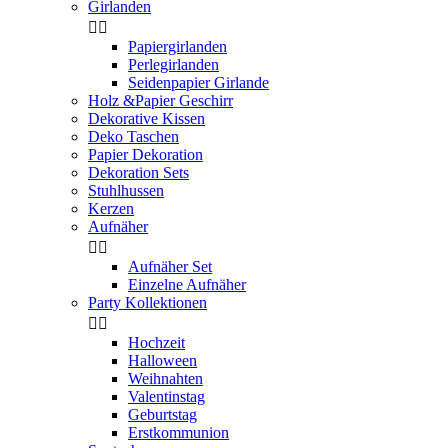
Girlanden


Papiergirlanden
Perlegirlanden
Seidenpapier Girlande
Holz &Papier Geschirr
Dekorative Kissen
Deko Taschen
Papier Dekoration
Dekoration Sets
Stuhlhussen
Kerzen
Aufnäher


Aufnäher Set
Einzelne Aufnäher
Party Kollektionen


Hochzeit
Halloween
Weihnahten
Valentinstag
Geburtstag
Erstkommunion