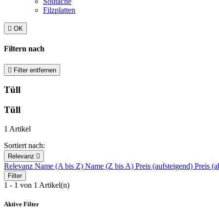
Soutache
Filzplatten

OK
Filtern nach

Filter entfernen
Tüll
Tüll
1 Artikel
Sortiert nach:
Relevanz

Relevanz
Name (A bis Z)
Name (Z bis A)
Preis (aufsteigend)
Preis (a
Filter
1 - 1 von 1 Artikel(n)
Aktive Filter