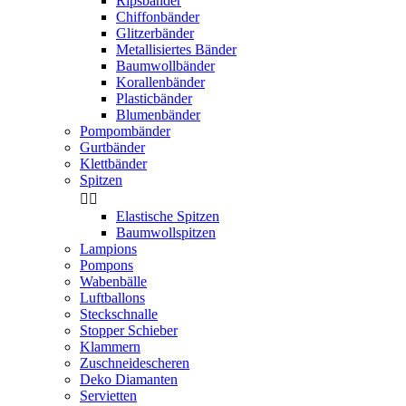
Ripsbänder
Chiffonbänder
Glitzerbänder
Metallisiertes Bänder
Baumwollbänder
Korallenbänder
Plasticbänder
Blumenbänder
Pompombänder
Gurtbänder
Klettbänder
Spitzen


Elastische Spitzen
Baumwollspitzen
Lampions
Pompons
Wabenbälle
Luftballons
Steckschnalle
Stopper Schieber
Klammern
Zuschneidescheren
Deko Diamanten
Servietten