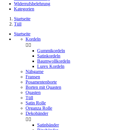
Widerrufsbelehrung
Kategorien
Startseite
Tüll
Startseite
Kordeln


Gummikordeln
Satinkordeln
Baumwollkordeln
Lurex Kordeln
Nähgarne
Fransen
Posamentenborte
Borten mit Quasten
Quasten
Tüll
Satin Rolle
Organza Rolle
Dekobänder


Satinbänder