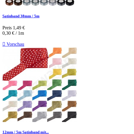
Satinband 38mm / 5m
Preis
1,49 €
0,30 € / 1m

Vorschau
12mm / 5m Satinband mit...