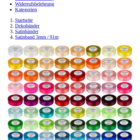
Widerrufsbelehrung
Kategorien
Startseite
Dekobänder
Satinbänder
Satinband 3mm / 91m