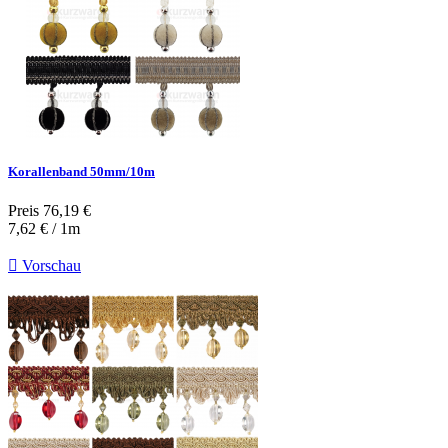
Korallenband 50mm/10m
Preis
76,19 €
7,62 € / 1m

Vorschau