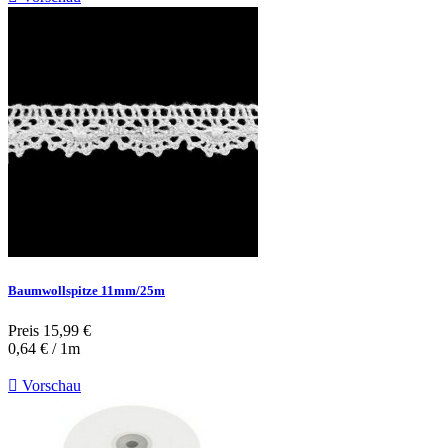
Baumwollspitze 11mm/25m
Preis
15,99 €
0,64 € / 1m

Vorschau