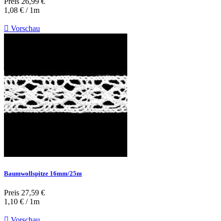
Preis
26,99 €
1,08 € / 1m

Vorschau
Baumwollspitze 16mm/25m
Preis
27,59 €
1,10 € / 1m

Vorschau