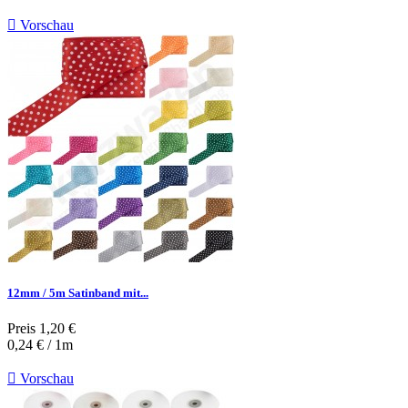

Vorschau
12mm / 5m Satinband mit...
Preis
1,20 €
0,24 € / 1m

Vorschau