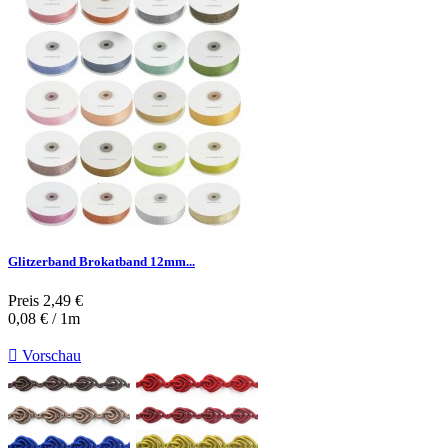
Glitzerband Brokatband 12mm...
Preis
2,49 €
0,08 € / 1m

Vorschau