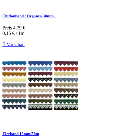
Chiffonband / Organza 38mm...
Preis
4,79 €
0,15 € / 1m

Vorschau
Zierband 18mm/50m