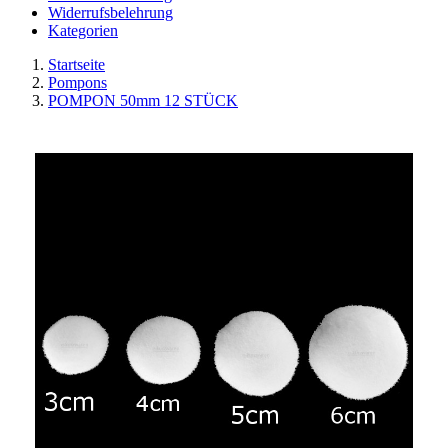
Widerrufsbelehrung
Kategorien
Startseite
Pompons
POMPON 50mm 12 STÜCK