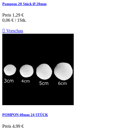
Pompons 20 Stück Ø 20mm
Preis
1,29 €
0,06 € / 1Stk.

Vorschau
POMPON 40mm 24 STÜCK
Preis
4,99 €