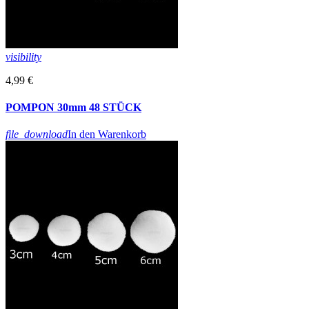
visibility
4,99 €
POMPON 30mm 48 STÜCK
file_download
In den Warenkorb